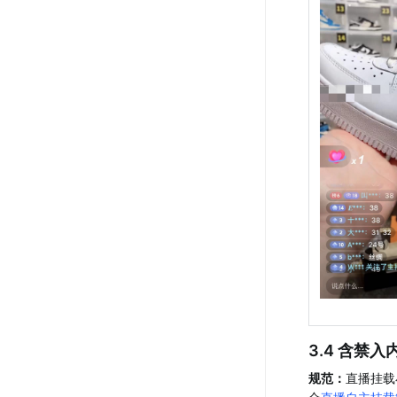
3.4 含禁入
规范：
直播挂载