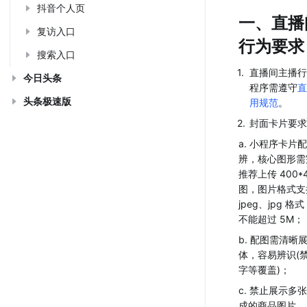
抖音个人页
一、直播
复访入口
行为要求
搜索入口
1
.
直播间主播行
今日头条
程序需遵守
直
头条极速版
用规范
。
2
.
封面卡片要求
a. 小程序卡片
辨，核心图形需
推荐上传 400*
图，图片格式支持
jpeg、jpg 
不能超过 5M；
b. 配图需清晰
体，容易辨识(
字等覆盖)；
c. 禁止展示多
成的商品图片。