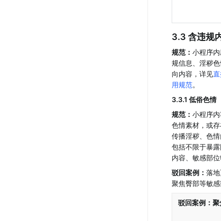
3.3 含违规
规范：
小程序内
规信息、淫秽色
向内容，详见
直
用规范
。
3.3.1 低俗色情
规范：
小程序内
色情素材，或存
传播淫秽、色情
包括不限于暴露
内容、敏感部位
驳回案例：
落地
聚焦臀部等敏感
驳回案例：聚