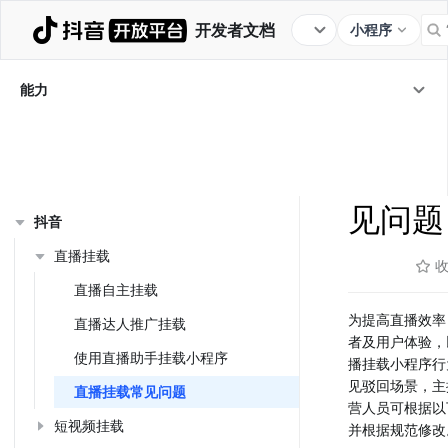
开发者文档
小程序
解决方案
流量入口
通用能力
经营能力
能力
商业变现
投放推广
行业开放
能力
/
流量入口
/
直播挂载
/
直播挂
直播挂
流量入口概述
见问题
抖音
直播挂载
直播自主挂载
为提高直播效率
直播达人推广挂载
者及用户体验，
使用直播助手挂载小程序
播挂载小程序行
见驳回场景，主
直播挂载常见问题
营人员可根据以
短视频挂载
并根据规范修改