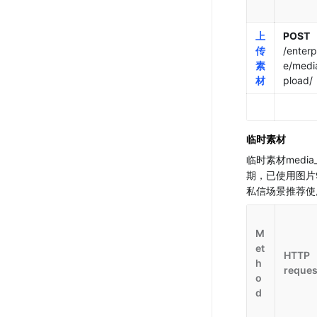
上
POST
传
/enterp
素
e/medi
材
pload/
临时素材
临时素材media_
期，已使用图片
私信场景推荐使
M
et
HTTP
h
reques
o
d