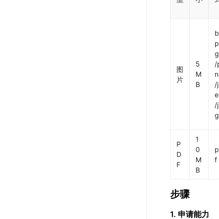
p
g
5
/
图
M
n
片
B
/
e
/
g
1
P
0
p
D
M
f
F
B
步骤
1. 申请能力