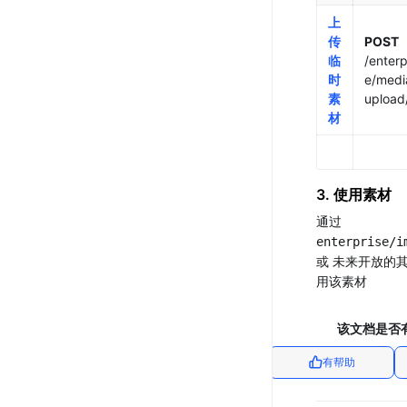
上
传
POST
临
/enterp
时
e/medi
素
upload
材
3. 使用素材
通过
enterprise/i
或
未来开放的
用该素材
该文档是否
有帮助