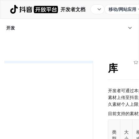
开发者文档
移动/网站应用
应用管理
SDK
OpenAPI
Webhooks
开发
常见工具
开发
/
常见工具
/
素材
素材库
库
开发者可通过本
素材上传至抖音
久素材个人上限
目前支持的素材
类
大
型
小