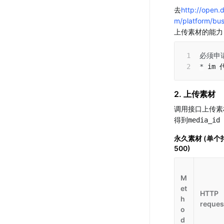
去
http://open.
m/platform/bus
上传素材的能力
必须申
*
 im
2. 上传素材
调用接口上传素
得到
media_id
永久素材 (单
500)
M
et
HTTP
h
reques
o
d