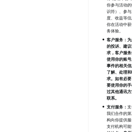
你参与活动的
识符）、参与
度、收益等信
你在活动中获
务体验。
•
客户服务：为
的投诉、建议
求，客户服务
使用你的账号
事件的相关信
了解、处理和
求。如有必要
要使用你的手
过其他通讯方
联系。
•
支付服务：
支
我们合作的第
构向你提供服
支付机构可能