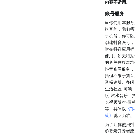
内容不适用。
账号服务
当你使用本服务
抖音的，我们需
手机号，你可以
创建抖音账号，
时在抖音应用程
使用。如无特别
的各关联版本均
抖音账号服务，
括但不限于抖音
音极速版、多闪
生活社区-可颂
版-汽水音乐、
长视频版本-青
等，具体以
《“
策》
说明为准。
为了让你使用抖
称登录开发者应