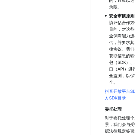
的，且应以达
为限。
•
安全审慎原则
慎评估合作方
目的，对这些
全保障能力进
估，并要求其
律协议。我们
获取信息的软
包（SDK）
口（API）
全监测，以保
全。
抖音开放平台SD
方SDK目录
委托处理
对于委托处理个
景，我们会与受
据法律规定签署