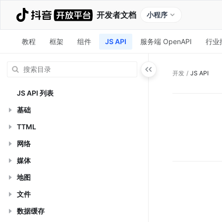
开发者文档
小程序
教程
框架
组件
JS API
服务端 OpenAPI
行业
开发
/
JS API
JS API 列表
基础
TTML
网络
媒体
地图
文件
数据缓存