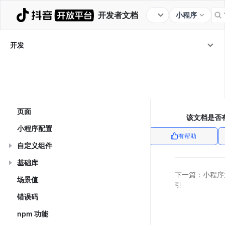
开发者文档
小程序
教程
框架
组件
JS API
服务端 OpenAPI
开发
行业插件
开发工具
更新日志
开发
/
框架
应用
页面
该文档是否
小程序配置
有帮助
自定义组件
基础库
下一篇：
小程序
场景值
引
错误码
npm 功能