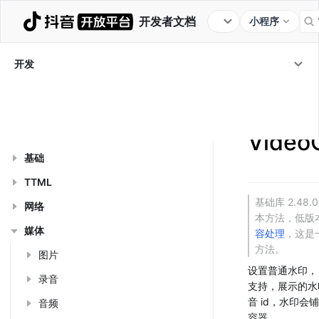
开发者文档
小程序
教程
框架
组件
JS API
服务端 OpenAPI
开发
行业插件
开发工具
更新日志
开发
/
JS API
/
媒
VideoContext
/
VideoContext.se
JS API 列表
Video
基础
TTML
基础库 2.48.
网络
本方法，低版
媒体
容处理
，这是
方法。
图片
设置普通水印，
录音
支持，展示的水
音 id，水印会
音频
容器。