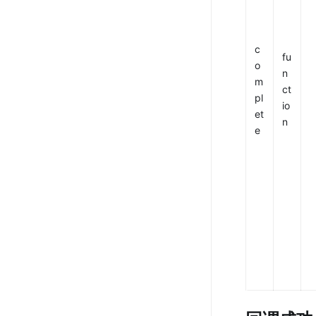
c
fu
o
n
m
ct
pl
io
et
n
e