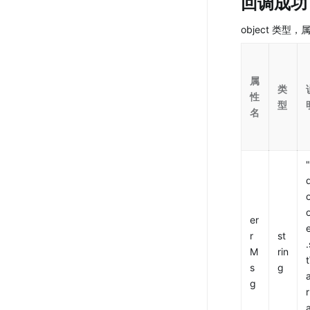
回调成功
object 类型
属
类
性
型
名
"
er
r
st
M
rin
s
g
g