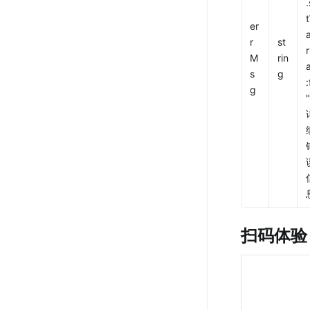
er
r
st
M
rin
s
g
:
g
"
扫码体验