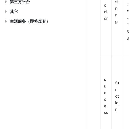
第三方平台
st
c
F
ri
其它
ol
F
n
or
F
生活服务（即将废弃）
g
F
3
3
s
fu
u
n
c
ct
c
io
e
n
ss