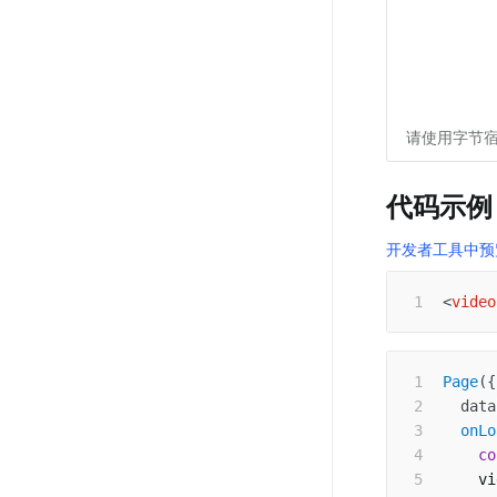
请使用字节宿
代码示例
开发者工具中预
<
video
Page
(
{
data
onLo
co
    vi