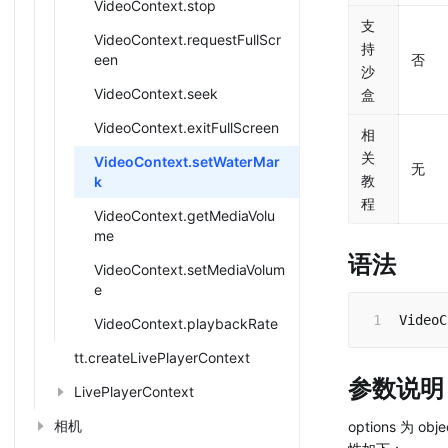
VideoContext.stop
支
VideoContext.requestFullScr
持
een
否
沙
VideoContext.seek
盒
VideoContext.exitFullScreen
相
关
VideoContext.setWaterMar
无
教
k
程
VideoContext.getMediaVolu
me
语法
VideoContext.setMediaVolum
e
VideoC
VideoContext.playbackRate
tt.createLivePlayerContext
参数说明
LivePlayerContext
相机
options 为 ob