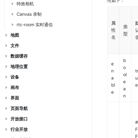
性如下：
特效相机
Canvas 录制
属
rtc-room 实时通信
类
性
型
地图
名
文件
数据缓存
b
e
地理位置
o
n
t
ol
设备
a
u
e
bl
e
画布
a
e
n
界面
页面导航
开放接口
#
行业开放
F
F