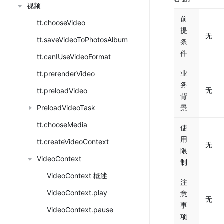
视频
前
tt.chooseVideo
提
无
tt.saveVideoToPhotosAlbum
条
件
tt.canIUseVideoFormat
业
tt.prerenderVideo
务
无
tt.preloadVideo
背
PreloadVideoTask
景
tt.chooseMedia
使
用
tt.createVideoContext
无
限
VideoContext
制
VideoContext 概述
注
VideoContext.play
意
无
事
VideoContext.pause
项