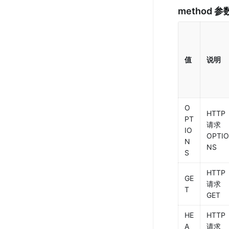
method
 参
值
说明
O
HTTP 
PT
请求 
IO
OPTIO
N
NS
S
HTTP 
GE
请求 
T
GET
HE
HTTP 
A
请求 