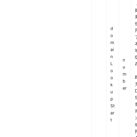
d
o
m
ai
n
n
L
u
o
m
o
b
无
k
er
u
S
p
St
ar
t