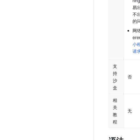
ri
易
不
的
网络
er
小
请
支
持
否
沙
盒
相
关
无
教
程