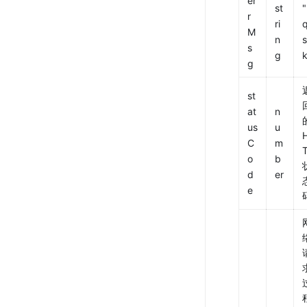
er
st
"
r
ri
M
n
s
s
g
k
g
st
at
n
的
us
u
C
m
T
o
b
d
er
e