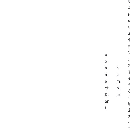
与
t
a
c
o
n
n
n
u
e
m
ct
b
St
er
ar
t