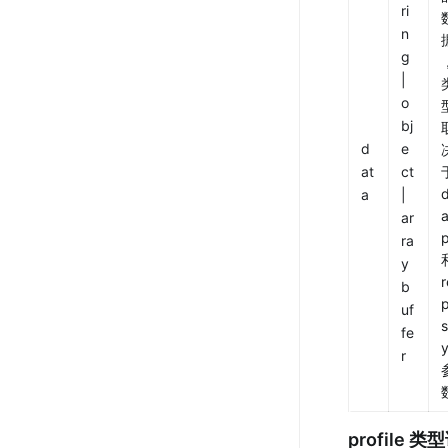
ri
n
g 
| 
o
bj
d
e
at
ct 
于
a
| 
ar
p
ra
和
y
r
b
uf
fe
y
r
profile
 类