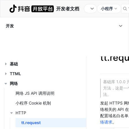
开发者文档
小程序
教程
框架
组件
JS API
服务端 OpenAPI
开发
行业插件
开发工具
更新日志
开发
/
JS API
/
网
tt.request
JS API 列表
tt.req
基础
TTML
基础库 1.0.
网络
方法，这是一
网络 JS API 调用说明
法。
小程序 Cookie 机制
发起 HTTPS 
络相关的 API
HTTP
配置域名白名单
络请求
。
tt.request