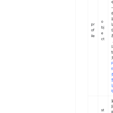
o
pr
bj
of
e
ile
ct
f
st