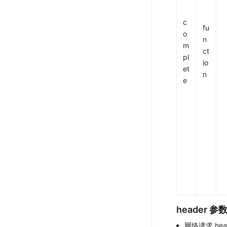
c
fu
o
n
m
ct
pl
io
et
n
e
header
 参
网络请求 head