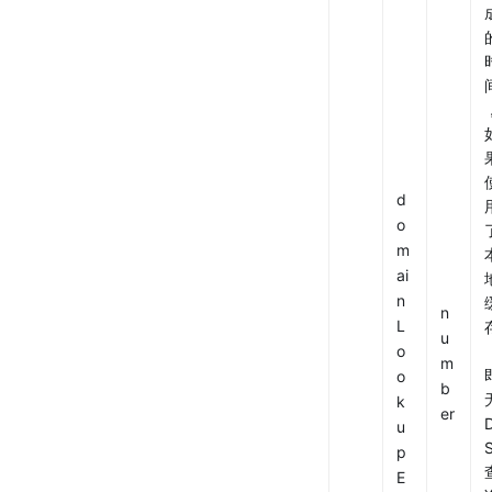
d
o
m
ai
n
n
L
u
o
m
o
b
无
k
er
u
S
p
E