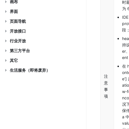
画布
时
为 
界面
ID
页面导航
pro
段
开放接口
he
行业开放
持设
第三方平台
er、
en
其它
在 h
生活服务（即将废弃）
ont
注
e']
意
ati
事
w-f
项
nc
况
保传
a 
val