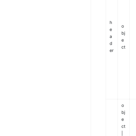
h
o
e
bj
a
e
d
ct
er
o
bj
e
ct 
| 