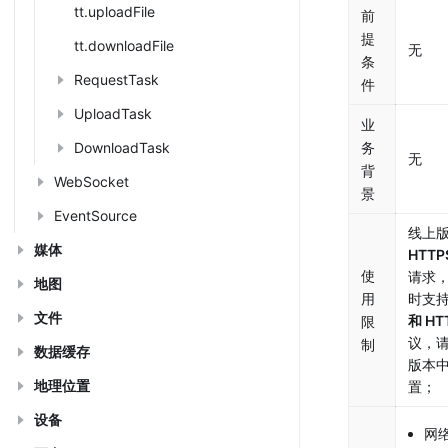
tt.uploadFile
前
提
tt.downloadFile
无
条
RequestTask
件
UploadTask
业
DownloadTask
务
无
背
WebSocket
景
EventSource
媒体
HTTP
使
请求
地图
用
时支持
文件
和 HT
限
议，
制
数据缓存
版本
地理位置
置；
设备
网