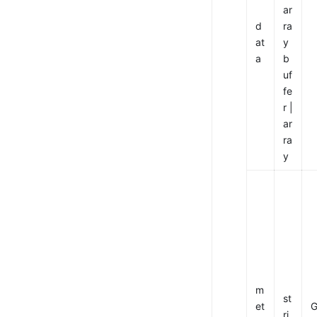
ar
d
ra
at
y
a
b
uf
fe
r | 
ar
ra
y
m
st
et
ri