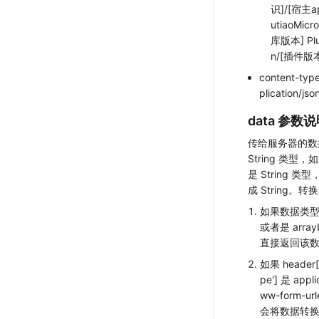
识]/[宿主a
utiaoMic
库版本] Plu
n/[插件版
content-ty
plication/js
data
 参数说
传给服务器的数
String 类型，如
是 String 类
成 String。
如果数据类型是 
或者是 array
直接返回该
如果 header['
pe'] 是 appli
ww-form-ur
会将数据转换成 