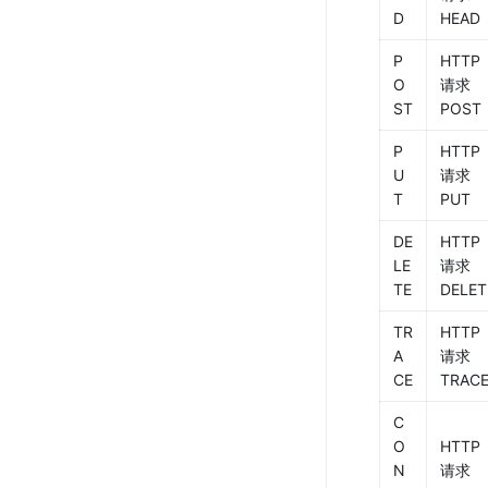
D
HEAD
P
HTTP 
O
请求 
ST
POST
P
HTTP 
U
请求 
T
PUT
DE
HTTP 
LE
请求 
TE
DELET
TR
HTTP 
A
请求 
CE
TRAC
C
O
HTTP 
N
请求 