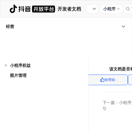
开发者文档
小程序
小程序创建
服务类目
主营类目
版本审核
经营数据
运营管理
行业规范
能力规范
经营
服务协议
经营
/
运营管理
运营规范
小程序权益
该文档是否
图片管理
有帮助
下一篇：
小程序
引