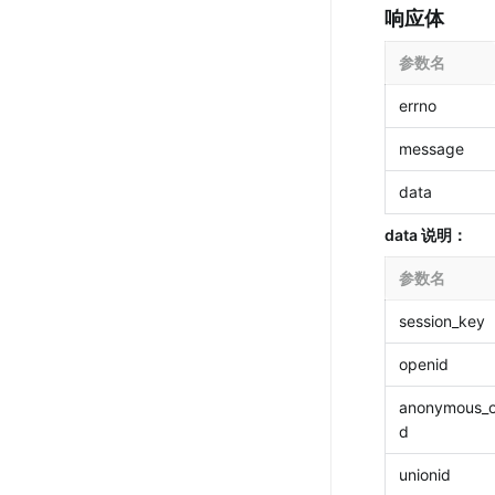
响应体
参数名
errno
message
data
data 说明：
参数名
session_key
openid
anonymous_o
d
unionid