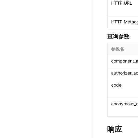
HTTP URL
HTTP Metho
查询参数
参数名
component_a
authorizer_a
code
anonymous_
响应