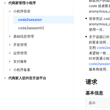
获取用户的临
代商家管理小程序
code 或者匿
小程序登录
anonymous_
•
登录凭证 cod
code2session
anonymous_
code2sessionV2
使用一次。
•
基础信息管理
关于该接口作
的更多说明，
开发管理
文档 
code2se
运营管理
者逻辑一致，
支付服务
code2sessio
服务商使用。
小程序备案
代商家入驻抖音开放平台
请求
基本信息
基本