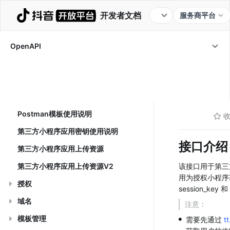
开发者文档
服务商平台
代开发小程序
代开发AI分身
OpenAPI
代开发生活服务商家应用
OpenAPI
/
代开发
代商家管理小程序
小程序登录
code2
/
code
调用格式说明
Postman模板使用说明
第三方小程序应用密钥使用说明
接口介绍
第三方小程序应用上传资源
第三方小程序应用上传资源V2
该接口用于第三
用为授权小程序
授权
session_key 和
域名
注意：
•
模板管理
需要先通过 
tt