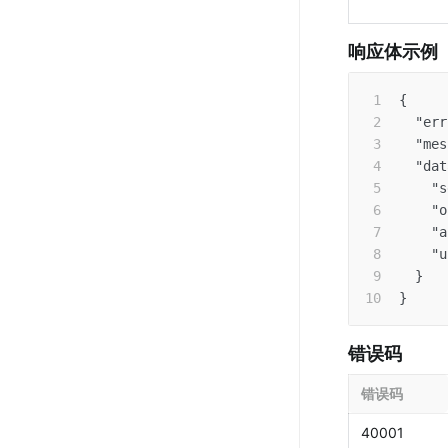
响应体示例
{
"err
"mes
"dat
"s
"o
"a
"u
}
}
错误码
错误码
40001