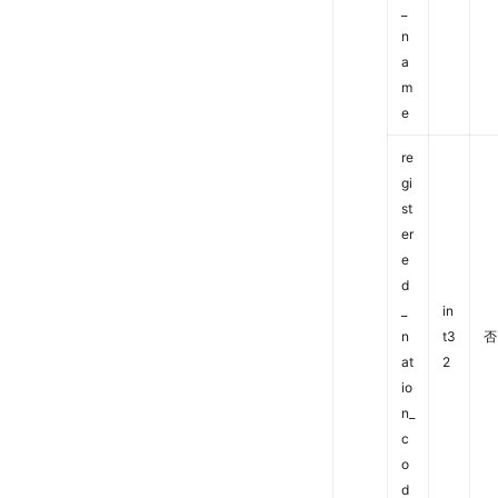
_
n
a
m
e
re
gi
st
er
e
d
_
in
n
t3
否
at
2
io
n_
c
o
d