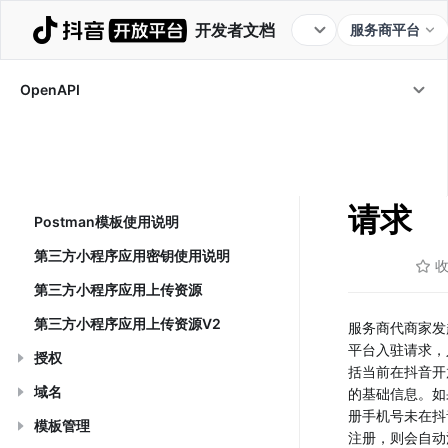
开发者文档
服务商平台
代开发小程序
代开发AI分身
OpenAPI
代开发生活服务商家应用
OpenAPI
/
代开发
代商家入驻抖音开
发起代入驻请求
发起代
调用格式说明
请求
Postman模板使用说明
第三方小程序应用密钥使用说明
第三方小程序应用上传资源
第三方小程序应用上传资源V2
服务商代商家发
平台入驻请求，
授权
括当前在抖音开
域名
的基础信息。如
册手机号未在抖
模板管理
注册，则会自动