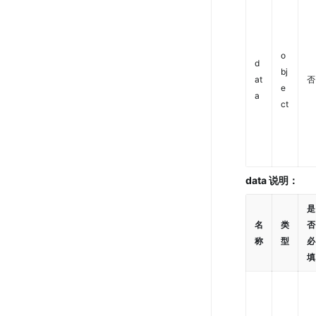
o
d
bj
at
否
e
a
ct
data 说明：
是
名
类
否
称
型
必
填