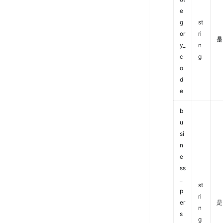
e
g
st
or
ri
是
y_
n
c
g
o
d
e
b
u
si
n
e
ss
_
st
p
ri
er
是
n
s
g