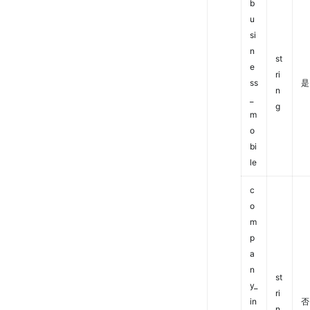
b
u
si
n
st
e
ri
ss
是
n
_
g
m
o
bi
le
c
o
m
p
a
n
st
y_
ri
in
否
n