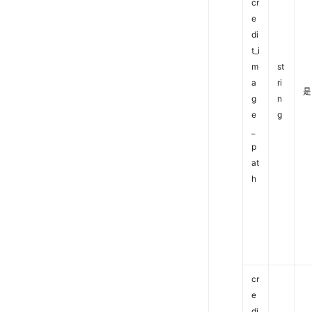
cr
e
di
t_i
m
st
a
ri
是
g
n
e
g
_
p
at
h
cr
e
di