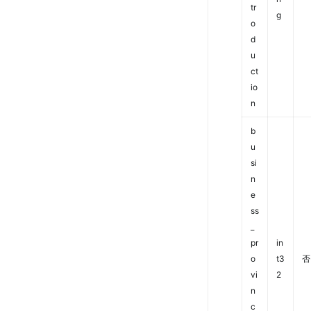
tr
g
o
d
u
ct
io
n
b
u
si
n
e
ss
_
pr
in
o
t3
否
vi
2
n
c