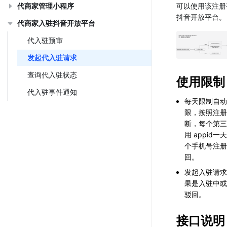
代商家管理小程序
可以使用该注册
抖音开放平台。
代商家入驻抖音开放平台
代入驻预审
发起代入驻请求
查询代入驻状态
使用限制
代入驻事件通知
每天限制自动
限，按照注册
断，每个第三
用 appid一
个手机号注册
回。
发起入驻请求
果是入驻中或
驳回。
接口说明