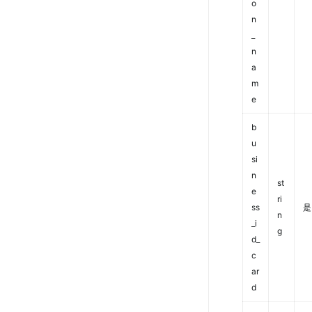
o
n
_
n
a
m
e
b
u
si
n
st
e
ri
ss
是
n
_i
g
d_
c
ar
d