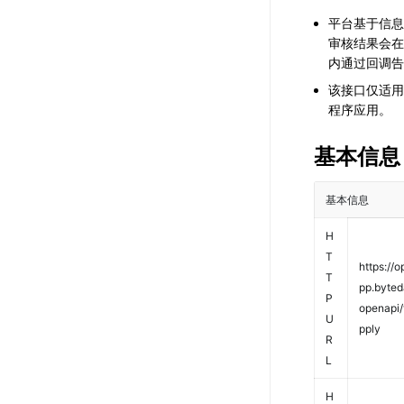
平台基于信息
审核结果会在
内通过回调告
该接口仅适用
程序应用。
基本信息
基本信息
H
T
https://
T
pp.byte
P
openapi/
U
pply
R
L
H