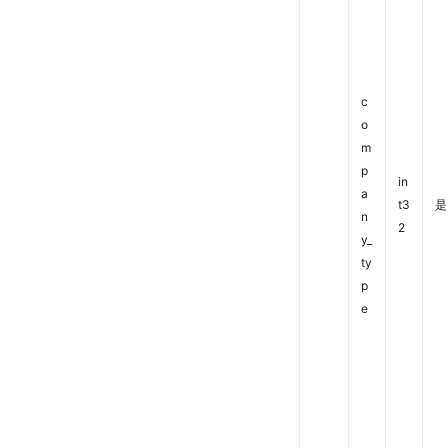
c
o
m
p
in
a
t3
是
n
2
y_
ty
p
e