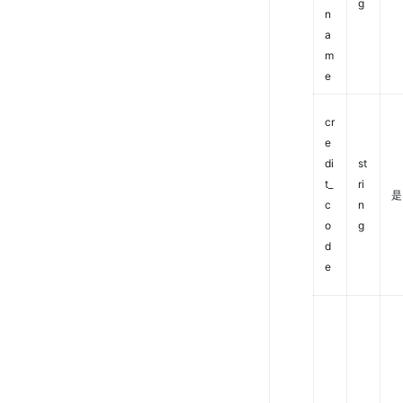
g
n
a
m
e
cr
e
di
st
t_
ri
是
c
n
o
g
d
e