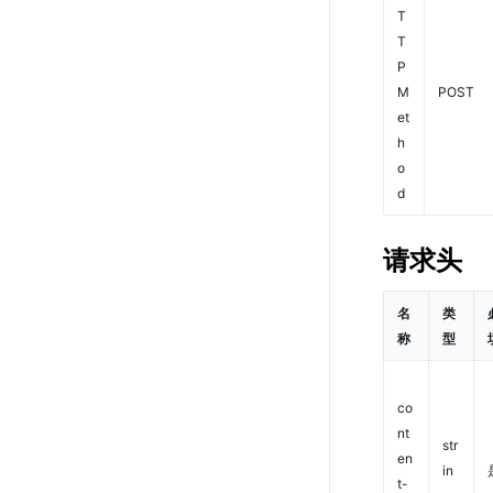
T
T
P
M
POST
et
h
o
d
请求头
名
类
称
型
co
nt
str
en
in
t-