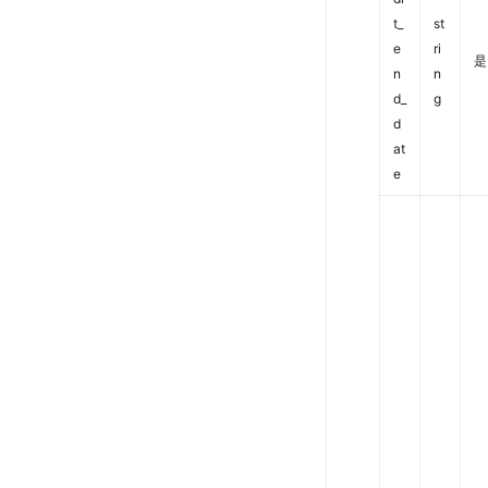
t_
st
e
ri
是
n
n
d_
g
d
at
e