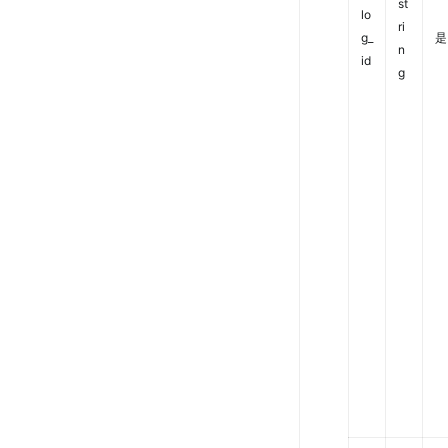
st
lo
ri
g_
是
n
id
g