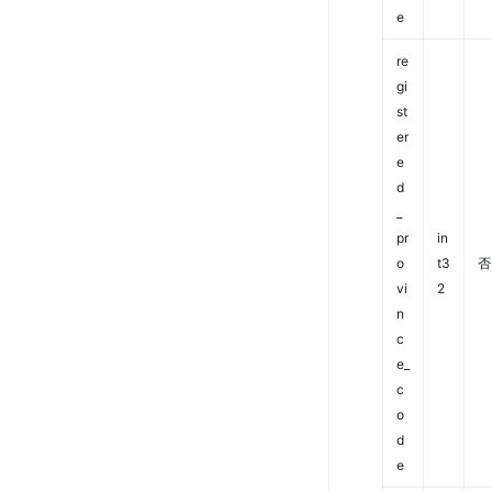
e
re
gi
st
er
e
d
_
pr
in
o
t3
否
vi
2
n
c
e_
c
o
d
e