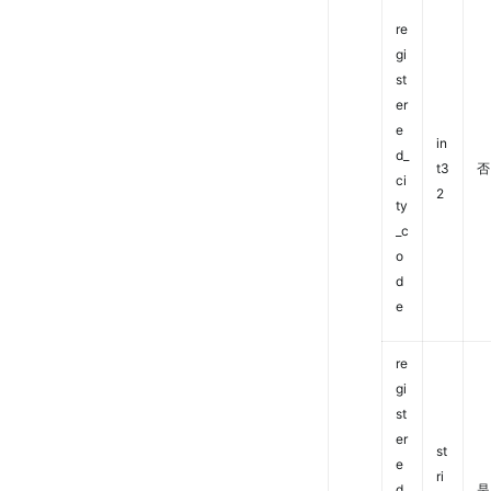
re
gi
st
er
e
in
d_
t3
否
ci
2
ty
_c
o
d
e
re
gi
st
er
st
e
ri
d_
是