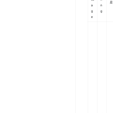
是
a
n
g
g
e