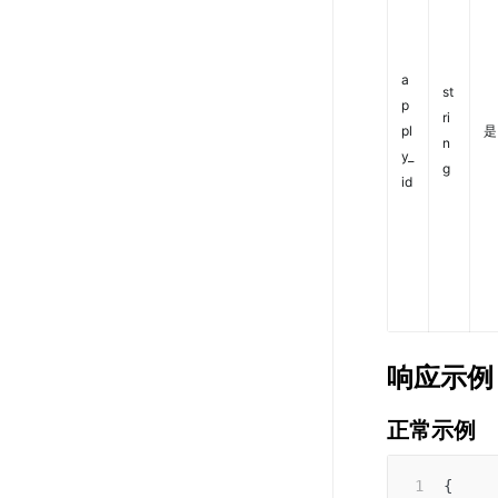
a
st
p
ri
pl
是
n
y_
g
id
响应示例
正常示例
{