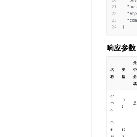
"bus
"bus
"emp
"com
}
响应参数
是
名
类
否
称
型
必
填
er
in
rn
是
t
o
m
e
st
ss
ri