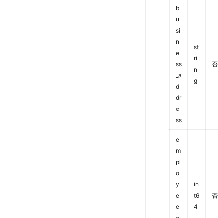
b
u
si
n
st
e
ri
ss
否
n
_a
g
d
dr
e
ss
e
m
pl
o
y
in
e
t6
否
e_
4
c