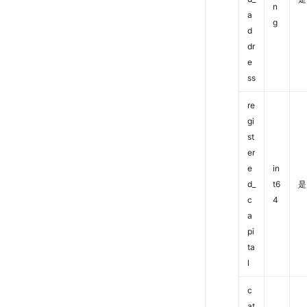
n
a
g
d
dr
e
ss
re
gi
st
er
e
in
d_
t6
是
c
4
a
pi
ta
l
c
at