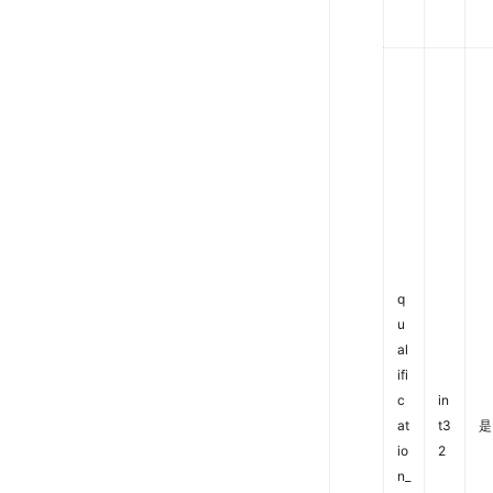
q
u
al
ifi
c
in
at
t3
是
io
2
n_