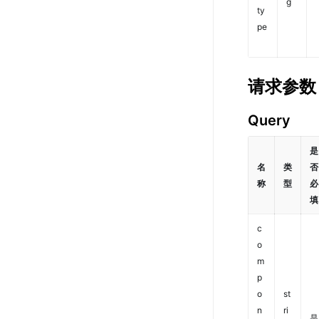
g
ty
pe
请求参数
Query
是
名
类
否
称
型
必
填
c
o
m
p
o
st
n
ri
是