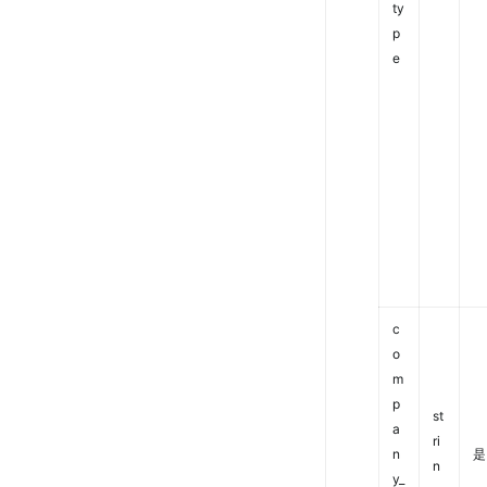
ty
p
e
c
o
m
p
st
a
ri
n
是
n
y_