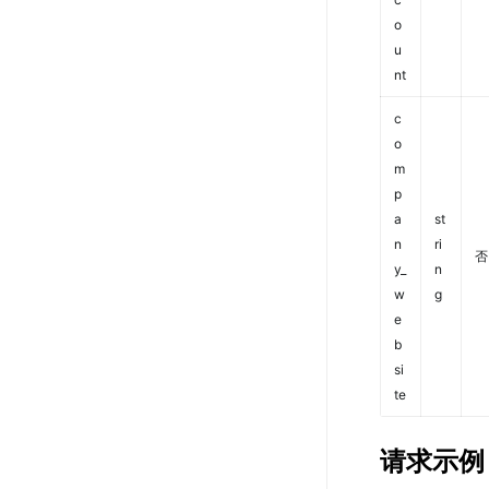
o
u
nt
c
o
m
p
a
st
n
ri
否
y_
n
w
g
e
b
si
te
请求示例