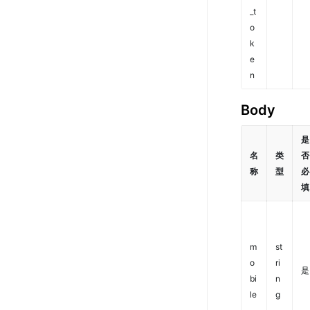
_t
o
k
e
n
Body
是
名
类
否
称
型
必
填
m
st
o
ri
是
bi
n
le
g