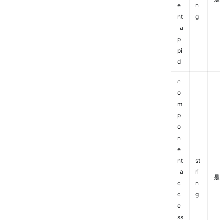
e
n
nt
g
_a
p
pi
d
c
o
m
p
o
n
e
nt
st
_a
ri
是
c
n
c
g
e
ss