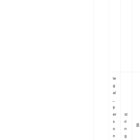
le
g
al
_
p
er
st
s
ri
是
o
n
n
g