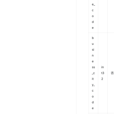
e_
c
o
d
e
b
u
si
n
e
ss
in
_c
t3
否
it
2
y_
c
o
d
e