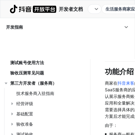
开发者文档
生活服务商家应
开发指南
/
开发指南
第三方开发者（服
授权管理
授权管
生活服务开放平台介绍
用户身份识别
测试账号使用方法
功能介绍
验收压测常见问题
第三方开发者（服务商）
商家在
抖音来客
SaaS服务商的
技术服务商入驻指南
认展示服务商账
应用和全量解决
经营评级
需要选择具体的
基础配置
方案后才能完成
验收准备
由于：
•
测试验收
服务商一般有