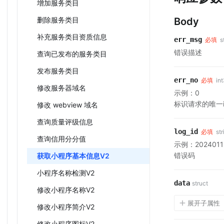
增加服务类目
删除服务类目
Body
补充服务类目资质信息
err_msg
必填
s
错误描述
查询已发布的服务类目
发布服务类目
err_no
必填
in
修改服务器域名
示例：0
标识请求的唯一i
修改 webview 域名
查询质量评级信息
log_id
必填
str
查询信用分分值
示例：20240116
错误码
获取小程序基本信息V2
小程序名称检测V2
data
struct
修改小程序名称V2
展开子属性
修改小程序简介V2
修改小程序图标V2