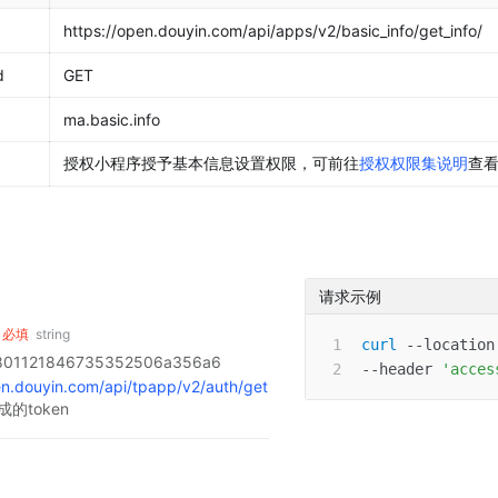
https://open.douyin.com/api/apps/v2/basic_info/get_info/
d
GET
ma.basic.info
授权小程序授予基本信息设置权限，可前往
授权权限集说明
查
请求示例
必填
string
curl
--location
801121846735352506a356a6
--header
'acces
en.douyin.com/api/tpapp/v2/auth/get
成的token