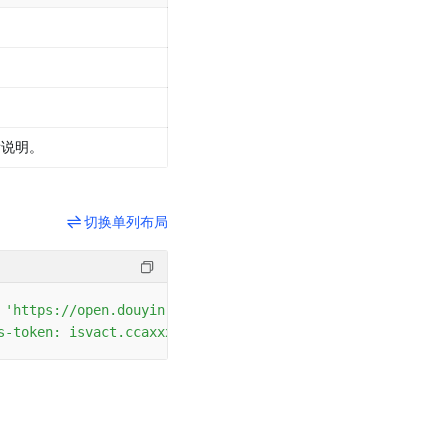
看说明。
切换单列布局
'https://open.douyin.com/api/apps/v2/basic_info/get_inf
s-token: isvact.ccaxxxxxxxxx745f51myJYzhFp8ms52vlWkqei7G