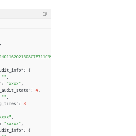
,
2401162021508C7E711C39144F1127C8"
,
udit_info"
:
{
""
,
"
:
"xxxx"
,
_audit_state"
:
4
,
""
,
g_times"
:
3
xxxx"
,
:
"xxxxx"
,
udit_info"
:
{