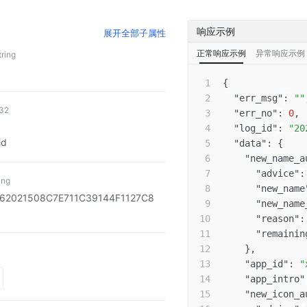
响应示例
展开
全部子属性
正常响应示例
异常响应示例
tring
{
"err_msg"
:
""
t32
"err_no"
:
0
,
"log_id"
:
"20
d
"data"
:
{
"new_name_a
"advice"
:
ing
"new_name
2021508C7E711C39144F1127C8
"new_name
"reason"
:
"remainin
}
,
"app_id"
:
"
"app_intro"
"new_icon_a