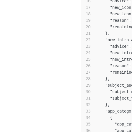
"advice"
:
"new_icon
"new_icon
"reason"
:
"remainin
}
,
"new_intro_
"advice"
:
"new_intr
"new_intr
"reason"
:
"remainin
}
,
"subject_au
"subject_
"subject_
}
,
"app_catego
{
"app_ca
"app_ca