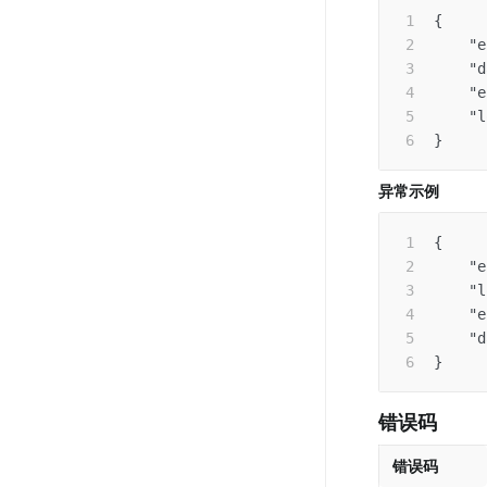
{
"e
"d
"e
"l
}
异常示例 
{
"e
"l
"e
"d
}
错误码 
错误码