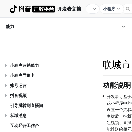
开发者文档
小程序
解决方案
流量入口
通用能力
经营能力
能力
商业变现
投放推广
行业开放
能力
/
经营能力
/
设置关
经营账号
联城市
小程序营销能力
小程序异形卡
功能说明
账号运营
•
抖音视频
开发者可基于
或小程序中的
引导跳转到直播间
设置一个关联
私域消息
生效后，挂载
短视频、直播
互动经营工作台
能推送给相同