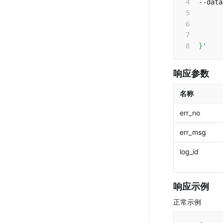
--data
      
      
      
}'
响应参数
名称
err_no
err_msg
log_id
响应示例
正常示例