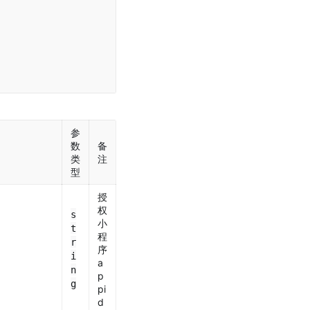
参
数
备
类
注
型
授
权
s
小
t
程
r
序
i
a
n
p
g
pi
d