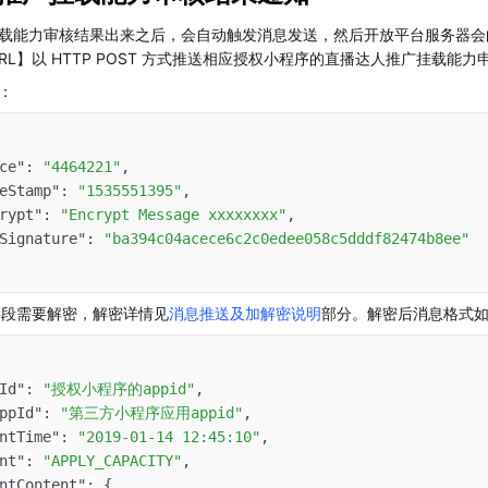
载能力审核结果出来之后，会自动触发消息发送，然后开放平台服务器会
RL】以 HTTP POST 方式推送相应授权小程序的直播达人推广挂载能
例：
ce"
:
"4464221"
,
eStamp"
:
"1535551395"
,
rypt"
:
"Encrypt Message xxxxxxxx"
,
Signature"
:
"ba394c04acece6c2c0edee058c5dddf82474b8ee"
t 字段需要解密，解密详情见
消息推送及加解密说明
部分。解密后消息格式
Id"
:
"授权小程序的appid"
,
ppId"
:
"第三方小程序应用appid"
,
ntTime"
:
"2019-01-14 12:45:10"
,
nt"
:
"APPLY_CAPACITY"
,
ntContent"
:
{