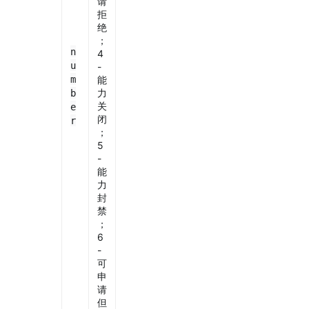
请
拒
绝
；
n
4
u
-
m
能
力
b
关
e
闭
r
；
5
-
能
力
封
禁
；
6
-
可
申
请
但