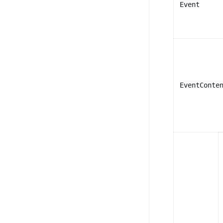
Event
EventConte