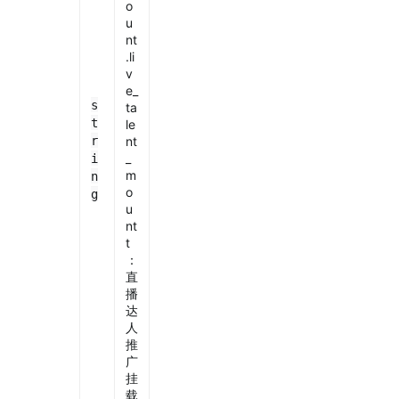
o
u
nt
.li
v
e_
s
ta
t
le
r
nt
_
i
m
n
o
g
u
nt
t
：
直
播
达
人
推
广
挂
载