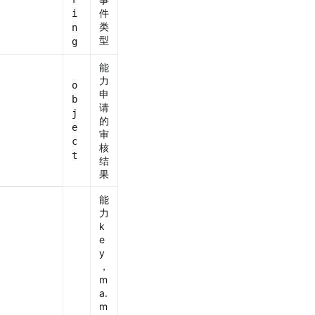
件
i
类
n
型
g
能
力
o
申
b
请
j
的
e
审
c
核
t
结
果
能
力
k
e
y
，
m
a.
m