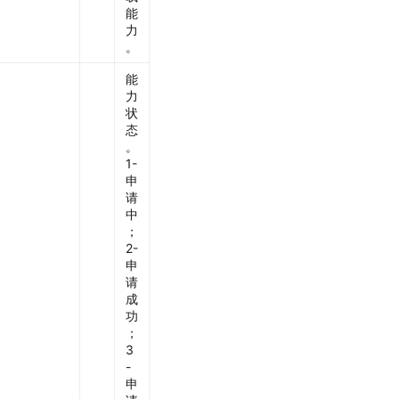
能
力
。
能
力
状
态
。
1-
申
请
中
；
2-
申
请
成
功
；
3
-
申