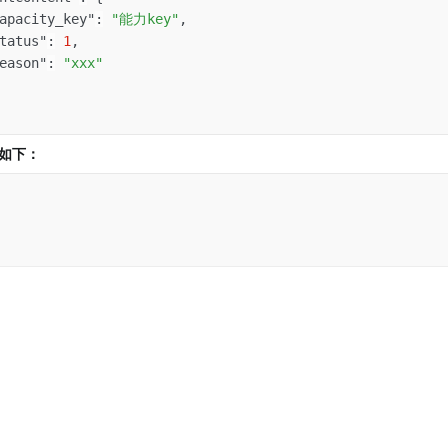
apacity_key"
:
"能力key"
,
tatus"
:
1
,
eason"
:
"xxx"
如下：