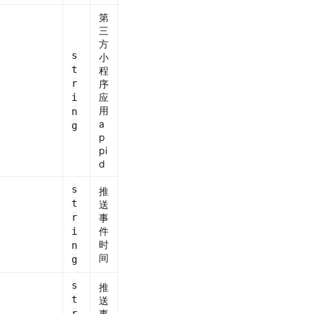
第
三
方
s
小
t
程
r
序
应
i
用
n
a
g
p
pi
d
s
推
t
送
r
事
件
i
时
n
间
g
s
推
t
送
r
事