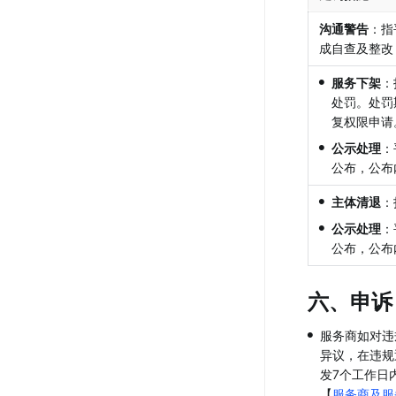
沟通警告
：指
成自查及整改
•
服务下架
：
处罚。处罚
复权限申请
•
公示处理
：
公布，公布
•
主体清退
：
•
公示处理
：
公布，公布
六、申诉
•
服务商如对违
异议，在违规
发7个工作日
【
服务商及服