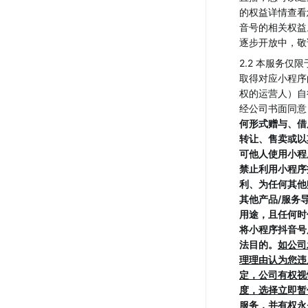
的权益详情查看
音号的相关权益
逐步开放中，敬
2.2 本服务仅
取得对应小程序
权的运营人）自
经公司书面同意
何形式赠与、借
转让、售卖或以
可他人使用小程
禁止利用小程序
利、为任何其他
其他产品/服务
用途，且任何时
将小程序抖音号
法目的。
如公司
理理由认为您违
定，公司有权视
度，选择立即暂
服务，并有权永