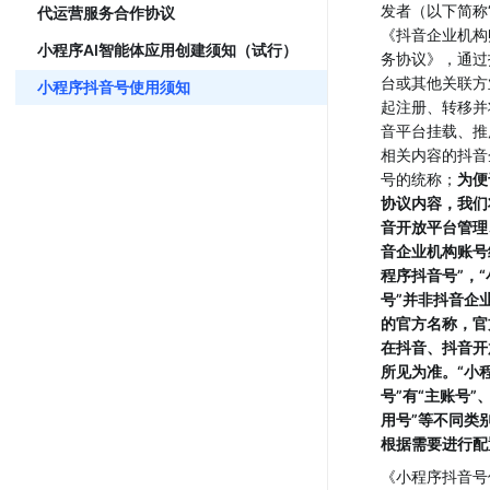
发者（以下简称
代运营服务合作协议
《抖音企业机构
小程序AI智能体应用创建须知（试行）
务协议》，通过
台或其他关联方
小程序抖音号使用须知
起注册、转移并
音平台挂载、推
相关内容的抖音
号的统称；
为便
协议内容，我们
音开放平台管理
音企业机构账号
程序抖音号”，
号”并非抖音企
的官方名称，官
在抖音、抖音开
所见为准。“小
号”有“主账号”
用号”等不同类
根据需要进行配
《小程序抖音号