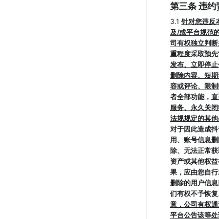
第三条 违约
3.1 
针对您违反
及/或平台规范
司有权独立判断
重程度采取预先
发布、立即停止
删除内容、短期
容或评论、限制
者全部功能，直
服务、永久关闭
法规规定的其他
对于因此造成抖
用、账号信息删
除、无法正常获
资产或其他权益
果，应由您自行
删除的用户信息
们有权不予恢复
意，公司有权通
平台公告该等处