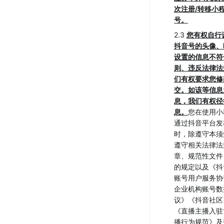
次注册/转移小
号。
2.3 
您有权自行
抖音号的头像、
设置的信息不符
则、违反法律法
们有权要求您修
交。如该等信息
息，我们有权径
息。
您在使用小
通过抖音平台发
时，除遵守本须
遵守相关法律法
章、规范性文件
的规定以及《抖
账号用户服务协
企业机构账号数
议》《抖音社区
《直播主播入驻
播行为规范》及