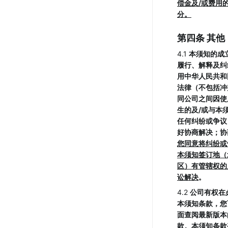
偿金及/或费用
分。
第四条 其他
4.1 
本须知的成
履行、解释及纠
用中华人民共和
法律（不包括冲
同公司之间因使
生的及/或与本
任何纠纷或争议
好协商解决；协
您同意将纠纷或
本须知签订地（
区）有管辖权的
讼解决
。
4.2 
公司有权在
本须知条款，您
面查阅最新版本
款。
本须知条款