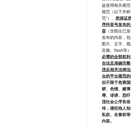
益使用相关规范
规范（以下并称
范”）。
您保证
序抖音号发布的
容
（含既往已发
发布的内容，包
图片、文字、视
音频、flash等
必需的全部权利
合法且准确完整
违反相关法律法
台的平台规范的
但不限于危害国
秽、色情、赌博
辱、诽谤、恐吓
违社会公序良俗
传，侵犯他人知
私权、名誉权等
内容。